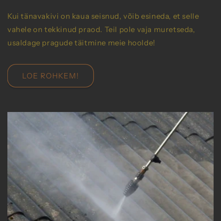
Kui tänavakivi on kaua seisnud, võib esineda, et selle
vahele on tekkinud praod. Teil pole vaja muretseda,
usaldage pragude täitmine meie hoolde!
LOE ROHKEM!