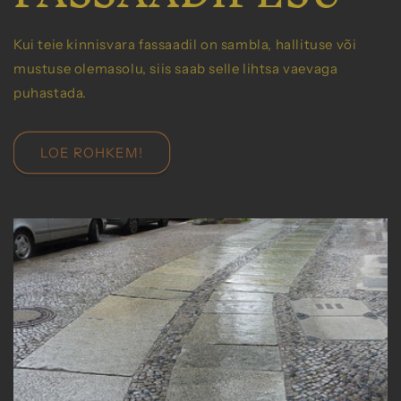
Kui teie kinnisvara fassaadil on sambla, hallituse või
mustuse olemasolu, siis saab selle lihtsa vaevaga
puhastada.
LOE ROHKEM!