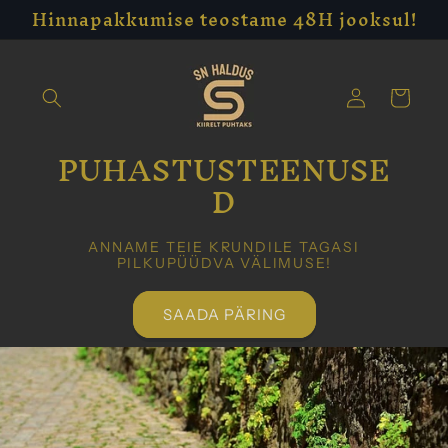
Hinnapakkumise teostame 48H jooksul!
Skip to
content
Log
Cart
in
PUHASTUSTEENUSE
D
ANNAME TEIE KRUNDILE TAGASI
PILKUPÜÜDVA VÄLIMUSE!
SAADA PÄRING