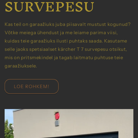
SURVEPESU
Kas teil on garaažiuks juba piisavalt mustust kogunud?
Võtke meiega ühendust ja me leiame parima viisi,
kuidas teie garaažiuks ilusti puhtaks saada. Kasutame
selle jaoks spetsiaalset kärcher T 7 survepesu otsikut,
mis on pritsmekindel ja tagab laitmatu puhtuse teie
garaažiuksele.
LOE ROHKEM!